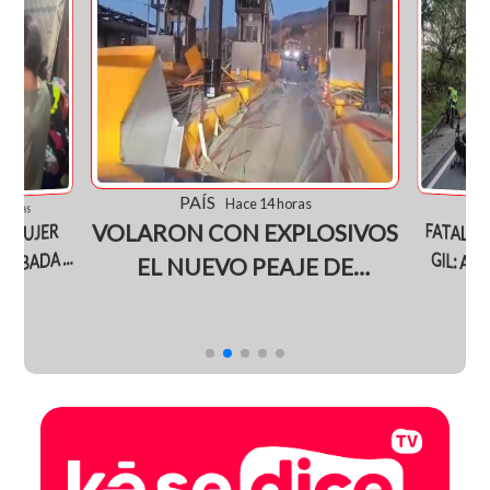
PAÍS
Hace 14 horas
JUD
4 horas
FATAL A
GIL: A
SOBREVI
VOLARON CON EXPLOSIVOS
 MUJER
OBADA Y
EL NUEVO PEAJE DE
NORTE DE
MONDOMO EN EL CAUCA
TRAS S
NGA