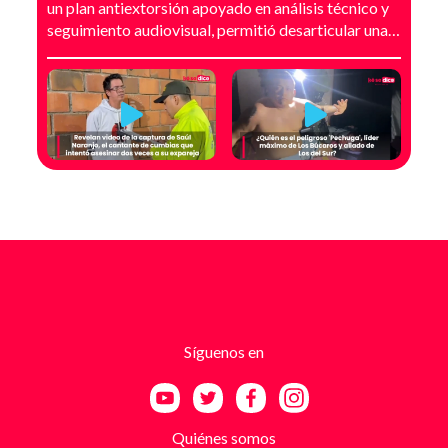
un plan antiextorsión apoyado en análisis técnico y
seguimiento audiovisual, permitió desarticular una
modalidad de intimidación basada en amenazas
digitales, suplantación de grupos armados y presión
directa sobre establecimientos comerciales. La
investigación no comenzó con la captura, sino con el
temor de un comerciante que empezó a recibir
mensajes y llamadas en las que le exigían dinero a
cambio de no atentar contra su negocio. Las
comunicaciones no eran genéricas: incluían
fotografías recientes de su establecimiento y
advertencias que buscaban generar pánico
inmediato. Según el trabajo judicial, los
responsables se hacían pasar por integrantes de
estructuras armadas como el EGC y el ELN,
utilizando esa falsa identidad para dar credibilidad
Síguenos en
a las amenazas. Las exigencias económicas variaban
entre uno y cinco millones de pesos, dependiendo de
la supuesta “capacidad de pago” de cada víctima. A
partir de la denuncia, el GAULA activó un plan
Quiénes somos
antiextorsión que se extendió por varios sectores