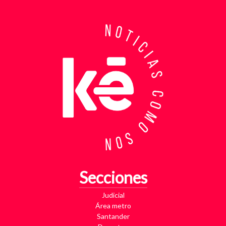
de Bucaramanga. Durante semanas, los
investigadores revisaron más de 200 cámaras de
seguridad públicas y privadas, además de analizar
cerca de 300 horas de grabaciones, con el objetivo
de reconstruir los movimientos de los sospechosos
y establecer patrones de comportamiento. Ese
seguimiento permitió identificar no solo el punto y
la modalidad de entrega del dinero, sino también la
posible existencia de otras víctimas que habrían
sido contactadas bajo el mismo esquema de
intimidación. Con la información recopilada, se
coordinó el operativo que culminó con la captura en
flagrancia. El procedimiento se realizó en el
momento exacto en que los dos señalados recibían
los cinco millones de pesos producto de la
Secciones
extorsión. En su poder fueron hallados varios
elementos que ahora hacen parte del proceso
Judicial
judicial, entre ellos una motocicleta utilizada para
Área metro
los desplazamientos, dos teléfonos celulares y
Santander
panfletos extorsivos presuntamente empleados