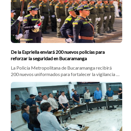
gubernamentales.
De la Espriella enviará 200 nuevos policías para
reforzar la seguridad en Bucaramanga
La Policía Metropolitana de Bucaramanga recibirá
200 nuevos uniformados para fortalecer la vigilancia y
combatir la delincuencia en la ciudad. El alcalde
Cristian Portilla confirmó el despliegue tras gestiones
con el presidente electo Abelardo De la Espriella,
enfocando los operativos en sectores críticos frente al
hurto y el homicidio.