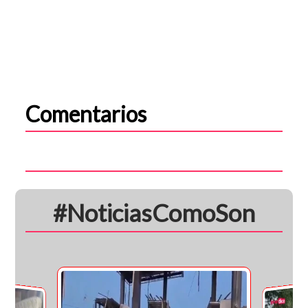
Comentarios
#NoticiasComoSon