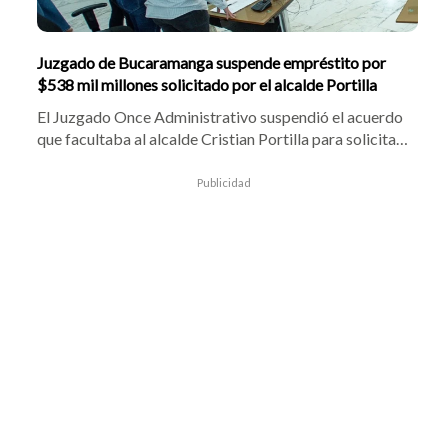
Juzgado de Bucaramanga suspende empréstito por
$538 mil millones solicitado por el alcalde Portilla
El Juzgado Once Administrativo suspendió el acuerdo
que facultaba al alcalde Cristian Portilla para solicitar
un crédito por $538 mil millones. Tras demanda de
Cristian Avendaño, la jueza halló vacíos presupuestales
Publicidad
y congeló la financiación de la Troncal Norte-Sur y la
red semafórica.