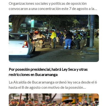
Organizaciones sociales y políticas de oposición
convocaron a una concentración este 7 de agosto a las
3:00 p.m. en el Parque San Pío de Bucaramanga. Pese a
que no habrá marchas, residentes de Cabecera temen
afectaciones comerciales, mientras la Fuerza Pública
reforzó la vigilancia.
Por posesión presidencial, habrá Ley Seca y otras
restricciones en Bucaramanga
La Alcaldía de Bucaramanga ordenó ley seca desde el 6
hasta el 8 de agosto con motivo de la posesión
presidencial. La norma restringió el transporte de
escombros, mudanzas y cilindros de gas, prohibiendo
además el uso de drones cerca de sedes