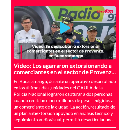
Video: Los agarraron extorsionando a
comerciantes en el sector de Provenza,
Bucaramanga
En Bucaramanga, durante un operativo desarrollado
en los últimos días, unidades del GAULA de la
Policía Nacional lograron capturar a dos personas
cuando recibían cinco millones de pesos exigidos a
un comerciante de la ciudad. La acción, resultado de
un plan antiextorsión apoyado en análisis técnico y
seguimiento audiovisual, permitió desarticular una
modalidad de intimidación basada en amenazas